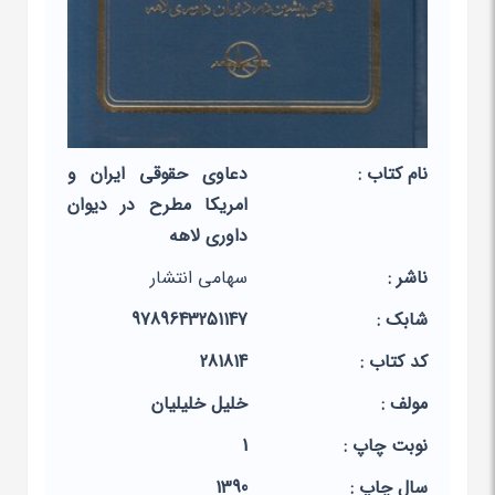
نام کتاب :
دعاوی حقوقی ایران و
امریکا مطرح در دیوان
داوری لاهه
ناشر :
سهامی انتشار
شابک :
9789643251147
کد کتاب :
281814
مولف :
خلیل خلیلیان
نوبت چاپ :
1
سال چاپ :
1390