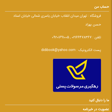
حساب من
فروشگاه :
تهران میدان انقلاب خیابان یاسری شمالی خیابان استاد
حسن بهزاد
تلفن :
02166478367 , 09201691005
پست الکترونیک :
didibook@yahoo.com
ما را دنبال کنید
عضویت در خبرنامه