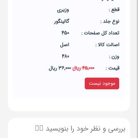
قطع :
وزیری
نوع جلد :
گالینگور
تعداد کل صفحات :
450
اصالت کالا :
اصل
وزن :
480
قيمت :
45,000 ریال
36,000 ریال
موجود نیست
بررسی و نظر خود را بنویسید ✍🏻