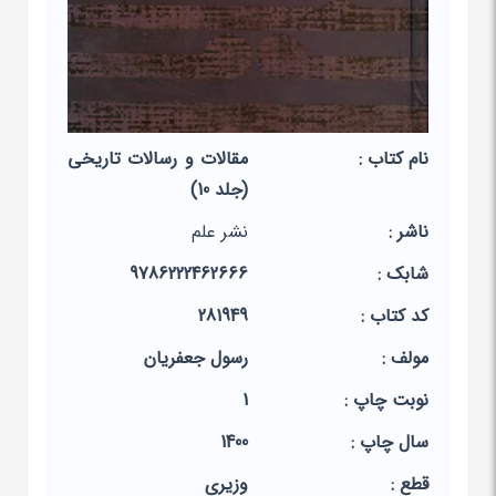
نام کتاب :
مقالات و رسالات تاریخی
(جلد 10)
ناشر :
نشر‌ علم
شابک :
9786222462666
کد کتاب :
281949
مولف :
رسول جعفریان
نوبت چاپ :
1
سال چاپ :
1400
قطع :
وزیری