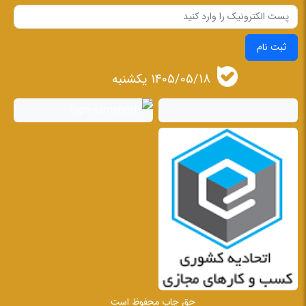
ثبت نام
1405/05/18 يكشنبه
حق چاپ محفوظ است