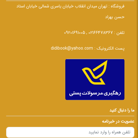
فروشگاه :
تهران میدان انقلاب خیابان یاسری شمالی خیابان استاد
حسن بهزاد
تلفن :
02166478367 , 09201691005
پست الکترونیک :
didibook@yahoo.com
ما را دنبال کنید
عضویت در خبرنامه