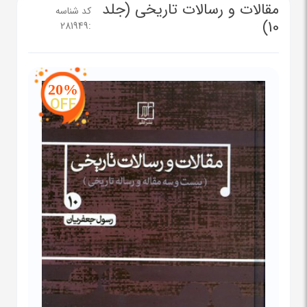
مقالات و رسالات تاریخی (جلد
کد شناسه
10)
281949
:
20%
OFF