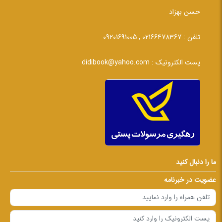
حسن بهزاد
تلفن :
02166478367 , 09201691005
پست الکترونیک :
didibook@yahoo.com
ما را دنبال کنید
عضویت در خبرنامه