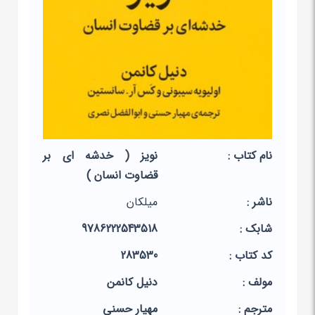
نام کتاب :
نویز ( خدشه ای بر
قضاوت انسان )
ناشر :
میلکان
شابک :
9786222543518
کد کتاب :
283530
مولف :
دنیل کانمن
مترجم :
مهیار حسنی