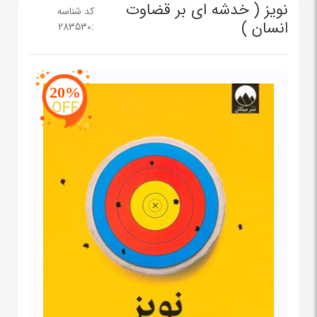
نویز ( خدشه ای بر قضاوت
کد شناسه
انسان )
283530
:
20%
OFF