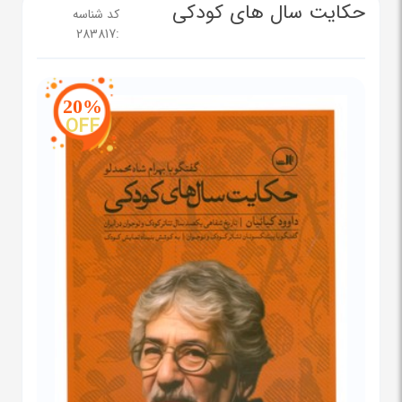
حکایت سال های کودکی
کد شناسه
283817
:
20%
OFF