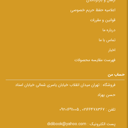
ارسال و بازگرداندن
اعلامیه حفظ حریم خصوصی
قوانین و مقررات
درباره ما
تماس با ما
اخبار
فهرست مقایسه محصولات
حساب من
فروشگاه :
تهران میدان انقلاب خیابان یاسری شمالی خیابان استاد
حسن بهزاد
تلفن :
02166478367 , 09201691005
پست الکترونیک :
didibook@yahoo.com