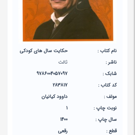
نام کتاب :
حکایت سال های کودکی
ناشر :
ثالث
شابک :
9786004057097
کد کتاب :
283817
مولف :
داوود کیانیان
نوبت چاپ :
1
سال چاپ :
1400
قطع :
رقعی