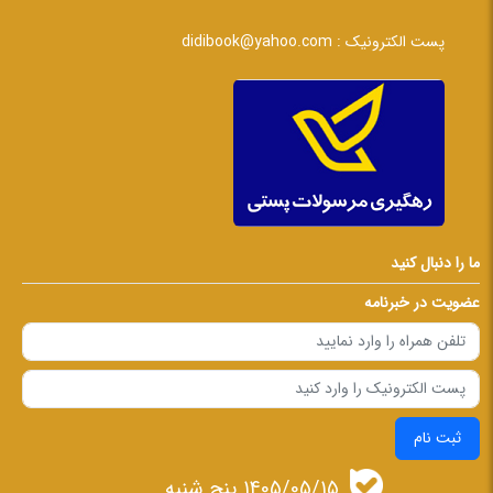
پست الکترونیک :
didibook@yahoo.com
ما را دنبال کنید
عضویت در خبرنامه
ثبت نام
1405/05/15 پنج شنبه