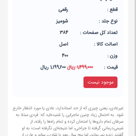
قطع :
رقعی
نوع جلد :
شومیز
تعداد کل صفحات :
384
اصالت کالا :
اصل
وزن :
400
قيمت :
1,499,000 ریال
1,199,200 ریال
موجود نیست
غیرعادی، یعنی چیزی که از حد استاندارد، عادی یا مورد انتظار خارج
شود. به احتمال زیاد چنین ماجرایی را شنیده‌اید که: فردی مبتلا به
سرطان تمام داروها را امتحان کرده و تمام راه‌ها را رفته، از
شیمی‌درمانی گرفته تا جراحی، اما نتیجه‌ای نگرفته است؛ به او
گفتند زنده نمی‌ماند، اما پنج سال بعد با شادی، سالم و عاری از