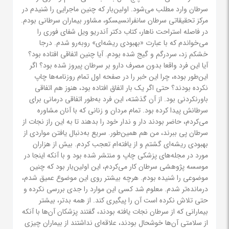
سرطان وارد مطلب می‌شود. اولین‌بار که چنین ماجرایی را شنیدم در
مرکز تحقیقاتی سرطان سانفرانسیسکو، مشاور بیماران سرطانی بودم.
در فاصله استراحت ناهار، کتاب دکتر آندریو ویل شفای فوری را
می‌خواندم که با عبارت «بهبودی ریشه‌ای» روبه‌رو شدم. درجا
خشکم زد، سردرگم و گیج شده بودم. آیا چنین اتفاقی افتاده بود؟
آیا این فرد واقعا بدون مصرف دارو بر سرطان پیروز شده بود؟ اگر
این‌طور بوده، چرا این خبر را در صفحه اول تمام روزنامه‌ها چاپ
نکرده بودند؟ حتی اگر یک بار اتفاق افتاده بود، هنوز هم اتفاقی
باورنکردنی بود. از آن گذشته، این فرد به‌طور اتفاقی درمانی برای
سرطانش پیدا کرده بود. تمام مردان و زنانی که با آنان مشاوره
می‌کردم، حاضر بودند دار و ندار خود را بدهند تا به این راز نجات از
سرطان پی ببرند، من هم همین‌طور. سریع به‌دنبال یافتن مواردی از
بهبودی ریشه‌ای گشتم و از یافته‌ام تعجب کردم. بیش از هزاران
مورد در مجله‌های پزشکی چاپ و منتشر شده بود و با آنکه اینجا در
موسسه پژوهشی سرطان کار می‌کردم، این اولین‌بار بود که چنین
موضوعی را شنیده بودم. هرچه بیشتر روی این موضوع عمیق شدم،
درمانده‌تر شدم. معلوم شد کسی این موارد را جدی بررسی نکرده و
حتی تلاش نکرده است آن را پیگیری کند. از همه بدتر، بیشتر
بیمارانی که از سرطان نجات یافته بودند، گفتند پزشکان آن‌ها با آنکه
از سلامتی آن‌ها خوشحال بودند، علاقه‌ای نداشتند از بیماران چیزی