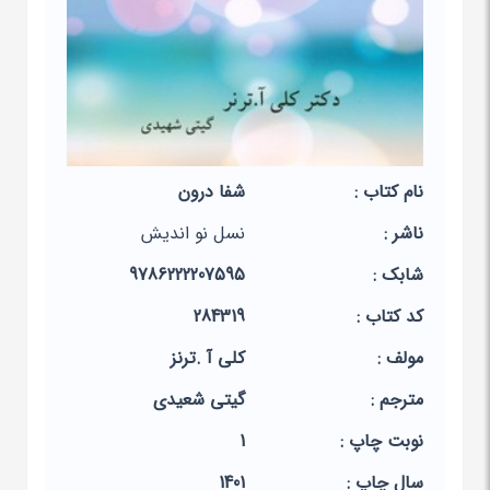
نام کتاب :
شفا درون
ناشر :
نسل نو اندیش
شابک :
9786222207595
کد کتاب :
284319
مولف :
کلی آ .ترنز
مترجم :
گیتی شعیدی
نوبت چاپ :
1
سال چاپ :
1401