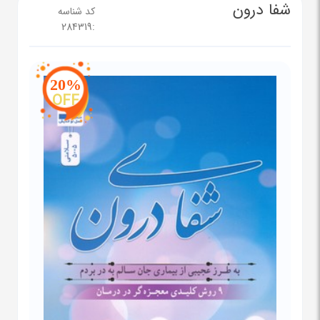
شفا درون
کد شناسه
284319
:
20%
OFF