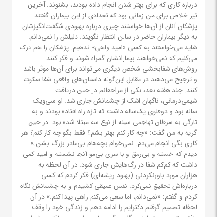
درباره کاری که برای بهتر شدن انجام داده بودند، بشنوند. آخرین
تیر خلاص برای من زمانی بود که تعدادی از این بیماران گفتند
پزشکان آنان از آن‌ها خواستند چیزی درباره بهبودی شگفت‌انگیزشان
به دیگر بیماران حاضر در سالن انتظار نگویند. دلیلش را نمی‌دانم.
شاید می‌خواستند به کسی «امید واهی» ندهیم. پزشکان را هم درک
می‌کنیم که نمی‌خواهند بیمارانشان گمراه شوند و فکر کنند
روش‌های شفابخشی شخص دیگری می‌تواند برای آن‌ها موثر باشد
و ترجیح می‌دهند در مقابل این‌گونه داستان‌های واقعی شفا سکوت
کنند. چند هفته بعد، یکی از مراجعانم در حین دریافت
شیمی‌درمانی، ناگهان اشک از چشمانش جاری شد. او سی‌ویک
ساله بود و دوقلوی یک‌ساله داشت که تازه راه افتاده بودند و به
تازگی به سرطان تهاجمی سینه از نوع سه مبتلا شده بود. در حین
گریه به من گفت: «چه کار کنم بهتر بشم؟ فقط بگو چه کار کنم؟ هر
کاری بگی انجام می‌دم. نمی‌خوام بچه‌هام بی‌مادر بزرگ بشن.»
دیدم که خسته و بی‌رمق و با سری بی‌مو آنجا نشسته و امید کمی
داشت که کم‌کم شفا در رگ‌هایش جاری شود. در آن لحظه به
هزاران مورد باورنکردنی (بهبود ریشه‌ای) فکر کردم که کسی
درباره‌اش تحقیق نمی‌کرد. نفس عمیقی کشیدم و به چشمانش نگاه
کردم و گفتم: «نمی‌دانم، اما سعی می‌کنم راهی پیدا کنم.» در آن
لحظه تصمیم گرفتم دکترایم را ادامه دهم و زندگی خود را وقف