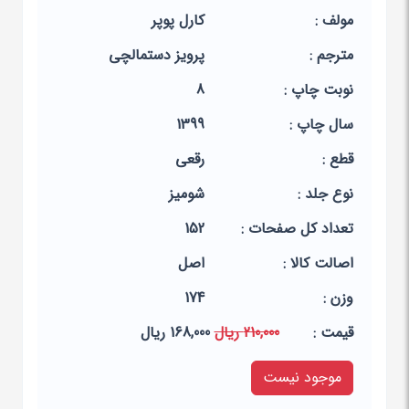
مولف :
کارل پوپر
مترجم :
پرویز دستمالچی
نوبت چاپ :
8
سال چاپ :
1399
قطع :
رقعی
نوع جلد :
شومیز
تعداد کل صفحات :
152
اصالت کالا :
اصل
وزن :
174
قيمت :
210,000 ریال
168,000 ریال
موجود نیست