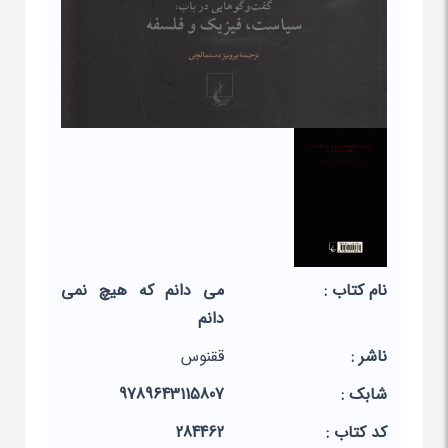
نام کتاب :
می دانم که هیچ نمی
دانم
ناشر :
ققنوس
شابک :
9789643115807
کد کتاب :
284462