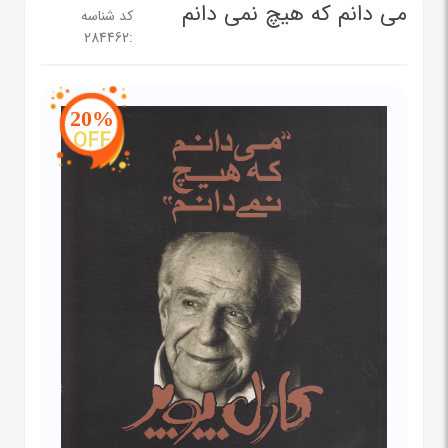
می دانم که هیچ نمی دانم
کد شناسه
284462
:
20%
OFF