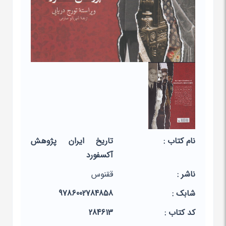
نام کتاب :
تاریخ ایران پژوهش
آکسفورد
ناشر :
ققنوس
شابک :
9786002784858
کد کتاب :
284613