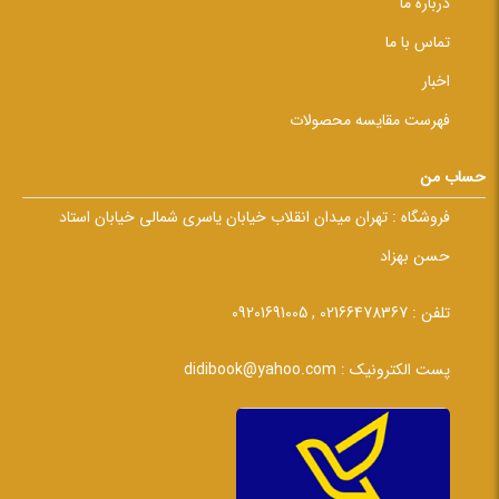
درباره ما
تماس با ما
اخبار
فهرست مقایسه محصولات
حساب من
فروشگاه :
تهران میدان انقلاب خیابان یاسری شمالی خیابان استاد
حسن بهزاد
تلفن :
02166478367 , 09201691005
پست الکترونیک :
didibook@yahoo.com