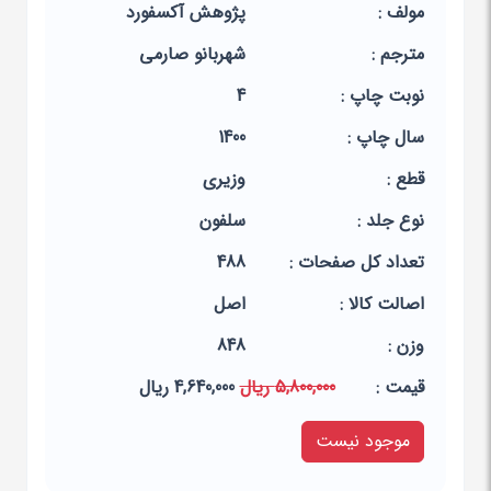
مولف :
پژوهش آکسفورد
مترجم :
شهربانو صارمی
نوبت چاپ :
4
سال چاپ :
1400
قطع :
وزیری
نوع جلد :
سلفون
تعداد کل صفحات :
488
اصالت کالا :
اصل
وزن :
848
قيمت :
5,800,000 ریال
4,640,000 ریال
موجود نیست