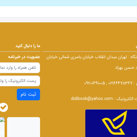
ما را دنبال کنید
گاه :
تهران میدان انقلاب خیابان یاسری شمالی خیابان
عضویت در خبرنامه
د حسن بهزاد
 :
02166478367 , 09201691005
ثبت نام
الکترونیک :
didibook@yahoo.com