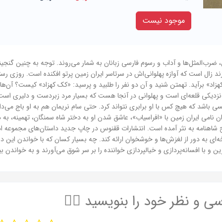
موجود نیست
ل، ضرب‌المثل‌ها و آداب و رسوم فارسی زبانان به شمار می‌روند. توجه به چنین گن
 زال است که آوازه پهلوانی‌اش در سرتاسر ایران زمین پرتو افکنده است. روزی رس
کهزاد» برآید. تهمتن شنید و آن دو نفر را طلبید و پرسید: «کک کهزاد» کیست؟ آن‌ه
ن نزدیکی قلعه‌ای است و پهلوانی در آنجا هست که بسیار مرد زبردست و دلیری است 
 باشد که هیچ کس با او برابری نتواند کرد. حتی سام نریمان هم به او باج می‌داد
هلوان نامی ایران زمین با «افراسیاب»، عاشق شدن او به دختر شاه سمنگان، تهمینه، به 
 شاهنامه به نثر آمده است. انتشارات ققنوس در چاپ جدید داستان‌های مجموعه ادبی
 به دور از لغزش‌ها و خوشخوان ارائه کند. چه بسیار کسان که با خواندن این داستا
 و با افسانه‌پردازی و خیالپردازی خواننده را بر سر شوق می‌آورند و به خواندن ب
سی و نظر خود را بنویسید ✍🏻