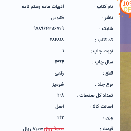
1
نام کتاب :
ادبیات عامه رستم نامه
OF
ناشر :
ققنوس
شابک :
9789643116729
کد کتاب :
284818
نوبت چاپ :
1
سال چاپ :
1394
قطع :
رقعی
نوع جلد :
شومیز
تعداد کل صفحات :
208
اصالت کالا :
اصل
وزن :
242
قيمت :
90,000 ریال
81,000 ریال