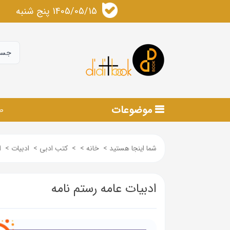
1405/05/15 پنج شنبه
موضوعات
ص
شما اینجا هستید
>
خانه
>
>
کتب ادبی
>
ادبیات
>
ا
ادبیات عامه رستم نامه