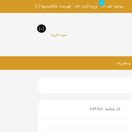
0
موجود شد
ورود/ثبت نام
فهرست علاقمندیها
(0)
(0)
سبد خرید
 و مقررات
کد شناسه :
284818