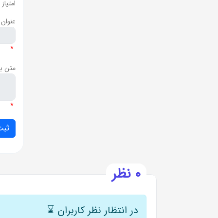
امتیاز
عنوان 
*
متن ب
*
0 نظر
در انتظار نظر کاربران
⌛