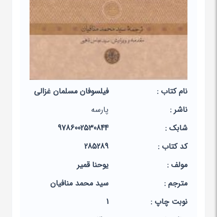
نام کتاب :
فیلسوفان مسلمان غزالی
ناشر :
پارسه
شابک :
9786002530844
کد کتاب :
285289
مولف :
یوحنا قمیر
مترجم :
سید محمد منافیان
نوبت چاپ :
1