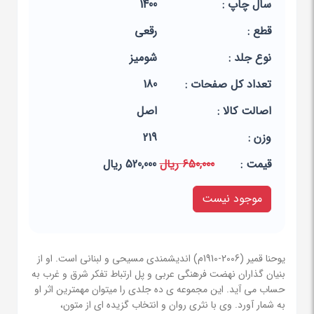
سال چاپ :
1400
قطع :
رقعی
نوع جلد :
شومیز
تعداد کل صفحات :
180
اصالت کالا :
اصل
وزن :
219
قيمت :
650,000 ریال
520,000 ریال
موجود نیست
یوحنا قمیر (2006-1910م) اندیشمندی مسیحی و لبنانی است. او از
بنیان گذاران نهضت فرهنگی عربی و پل ارتباط تفکر شرق و غرب به
حساب می آید. این مجموعه ی ده جلدی را میتوان مهمترین اثر او
به شمار آورد. وی با نثری روان و انتخاب گزیده ای از متون،