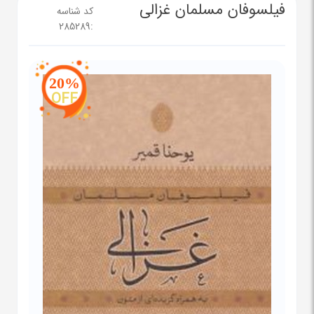
فیلسوفان مسلمان غزالی
کد شناسه
285289
:
20%
OFF