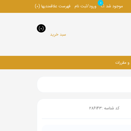
0
موجود شد
ورود/ثبت نام
فهرست علاقمندیها
(0)
(0)
سبد خرید
 و مقررات
کد شناسه :
286143