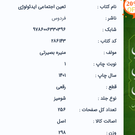
2
نام کتاب :
تعین اجتماعی ایدئولوژی
OF
ناشر :
فردوس
شابک :
9786006330396
کد کتاب :
286143
مولف :
منیره بصیرتی
نوبت چاپ :
1
سال چاپ :
1401
قطع :
رقعی
نوع جلد :
شومیز
تعداد کل صفحات :
256
اصالت کالا :
اصل
وزن :
298