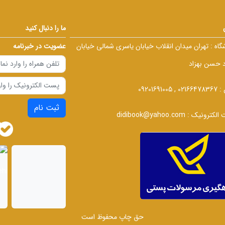
ما را دنبال کنید
گاه :
تهران میدان انقلاب خیابان یاسری شمالی خیابان
عضویت در خبرنامه
د حسن بهزاد
 :
02166478367 , 09201691005
ثبت نام
الکترونیک :
didibook@yahoo.com
حق چاپ محفوظ است