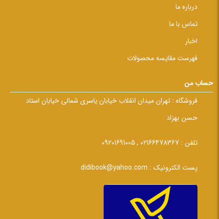
درباره ما
تماس با ما
اخبار
فهرست مقایسه محصولات
حساب من
فروشگاه :
تهران میدان انقلاب خیابان یاسری شمالی خیابان استاد
حسن بهزاد
تلفن :
02166478367 , 09201691005
پست الکترونیک :
didibook@yahoo.com