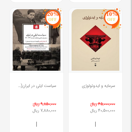
20%
10%
OFF
OFF
سرمایه و ایدوئولوژی
سیاست ایلی در ایران(ستیز روستایی و دولت جدید 1300-1320)
45,000,000 ریال
9,850,000 ریال
40,500,000 ریال
7,880,000 ریال
|
|