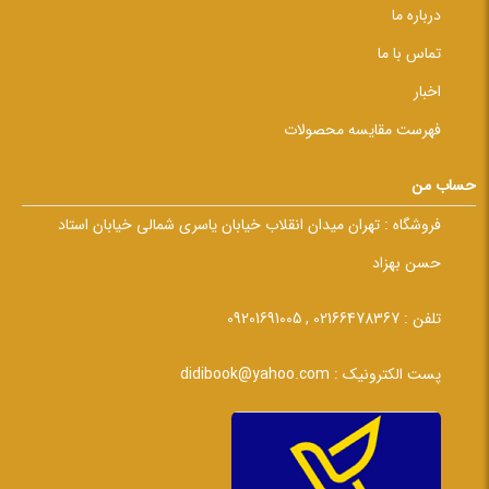
درباره ما
تماس با ما
اخبار
فهرست مقایسه محصولات
حساب من
فروشگاه :
تهران میدان انقلاب خیابان یاسری شمالی خیابان استاد
حسن بهزاد
تلفن :
02166478367 , 09201691005
پست الکترونیک :
didibook@yahoo.com