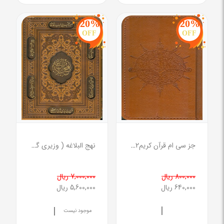
20%
20%
OFF
OFF
جز سی ام قرآن کریم295852 ( چرم )
نهج البلاغه ( وزیری گلاسه قابدار طرح چرم )
800,000 ریال
7,000,000 ریال
640,000 ریال
5,600,000 ریال
|
|
موجود نیست