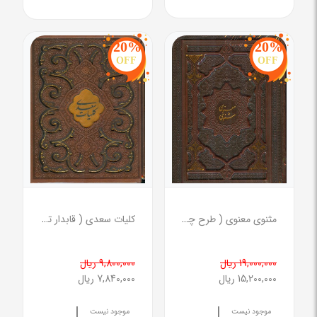
20%
20%
OFF
OFF
مثنوی معنوی ( طرح چرم لیزری صندوق دار نیم رحلی )
کلیات سعدی ( قابدار ترمو لیزری دو رنگ )
19,000,000 ریال
9,800,000 ریال
15,200,000 ریال
7,840,000 ریال
|
|
موجود نیست
موجود نیست