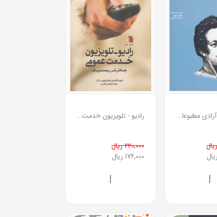
سانسور و آزادی مطبوعات
رادیو - تلویزیون خدمت عمومی
220,000 ریال
176,000 ریال
|
|