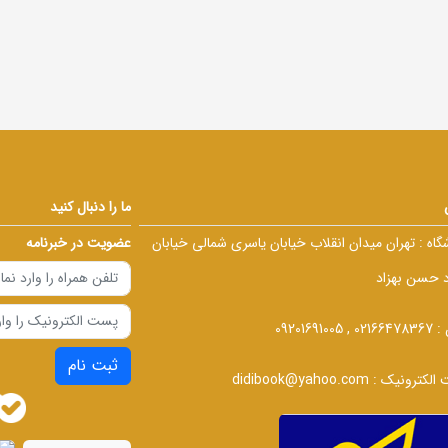
ما را دنبال کنید
گاه :
تهران میدان انقلاب خیابان یاسری شمالی خیابان
عضویت در خبرنامه
د حسن بهزاد
 :
02166478367 , 09201691005
ثبت نام
الکترونیک :
didibook@yahoo.com