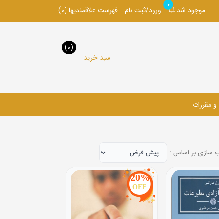
0
موجود شد
ورود/ثبت نام
فهرست علاقمندیها
(0)
(0)
سبد خرید
 و مقررات
 سازی بر اساس :
20%
OFF