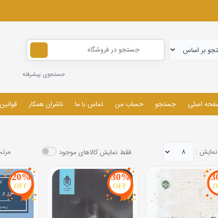
جستجوی پیشرفته
فحه اصلی
جستجو
حساب من
تماس با ما
ناشران همکار
قوانین
نمایش :
مرتب
فقط نمایش کالاهای موجود
20%
30%
3
OFF
OFF
O