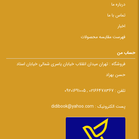
درباره ما
تماس با ما
اخبار
فهرست مقایسه محصولات
حساب من
فروشگاه :
تهران میدان انقلاب خیابان یاسری شمالی خیابان استاد
حسن بهزاد
تلفن :
02166478367 , 09201691005
پست الکترونیک :
didibook@yahoo.com