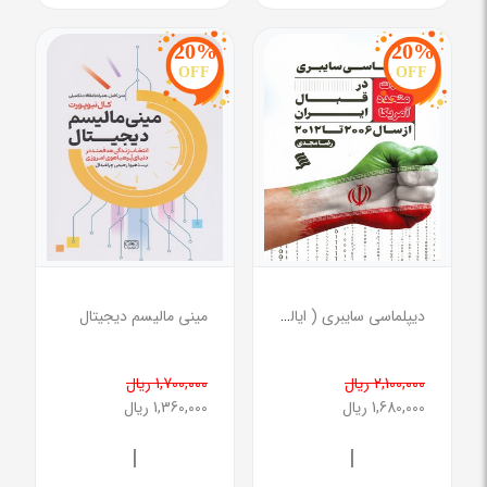
20%
20%
OFF
OFF
دیپلماسی سایبری ( ایالت متحده آمریکا در قبال ایران )
مینی مالیسم دیجیتال
2,100,000 ریال
1,700,000 ریال
1,680,000 ریال
1,360,000 ریال
|
|