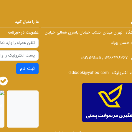
ما را دنبال کنید
گاه :
تهران میدان انقلاب خیابان یاسری شمالی خیابان
عضویت در خبرنامه
د حسن بهزاد
 :
02166478367 , 09201691005
ثبت نام
الکترونیک :
didibook@yahoo.com