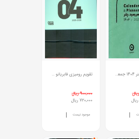
سررسید پلنر 1404 جمعه جدا
تقویم رومیزی فابریانو 1404 سبز
900,000 ریال
720,000 ریال
|
|
ت
موجود نیست