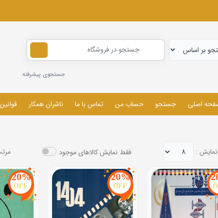
جستجوی پیشرفته
فحه اصلی
جستجو
حساب من
تماس با ما
ناشران همکار
قوانین
نمایش :
مرتب
فقط نمایش کالاهای موجود
20%
20%
2
OFF
OFF
O