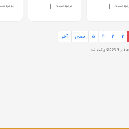
|
|
جود نیست
موجود نیست
موجود نیس
2
3
4
5
بعدی
آخر
ز 9
69 کالا یافت شد