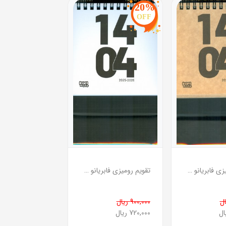
20%
OFF
تقویم رومیزی فابریانو 1404 نخودی
تقویم رومیزی فابریانو 1404 سفید
900,000 ریال
720,000 ریال