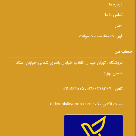
درباره ما
تماس با ما
اخبار
فهرست مقایسه محصولات
حساب من
فروشگاه :
تهران میدان انقلاب خیابان یاسری شمالی خیابان استاد
حسن بهزاد
تلفن :
02166478367 , 09201691005
پست الکترونیک :
didibook@yahoo.com