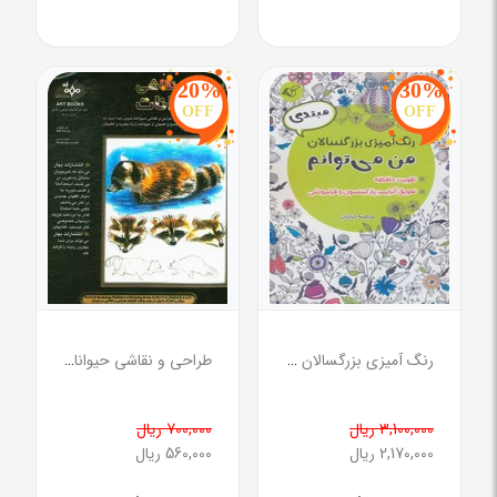
20%
30%
OFF
OFF
رنگ آمیزی بزرگسالان مبتدی (من می توانم)
طراحی و نقاشی حیوانات
3,100,000 ریال
700,000 ریال
2,170,000 ریال
560,000 ریال