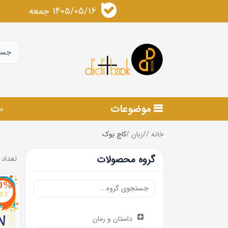
1405/05/16 جمعه
موضوعات
ص
خانه
/
/
زبان
/
کاج بوک
گروه محصولات
تعداد 
0%
FF
داستان و رمان