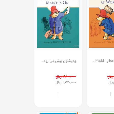
Paddington at Work ( پدینگتون مشغول کار )
پدینگتون پیش می رود ( Paddington Marches On )
3,600,000 ریال
2,520,000 ریال
|
|