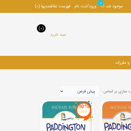
0
موجود شد
ورود/ثبت نام
فهرست علاقمندیها
(0)
(0)
سبد خرید
 و مقررات
 سازی بر اساس :
30%
OFF