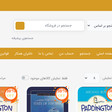
جستجوی پیشرفته
فحه اصلی
جستجو
حساب من
تماس با ما
ناشران همکار
قوانین
نمایش :
مرتب
فقط نمایش کالاهای موجود
30%
30%
3
OFF
OFF
O