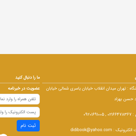
ما را دنبال کنید
گاه :
تهران میدان انقلاب خیابان یاسری شمالی خیابان
عضویت در خبرنامه
د حسن بهزاد
 :
02166478367 , 09201691005
ثبت نام
الکترونیک :
didibook@yahoo.com