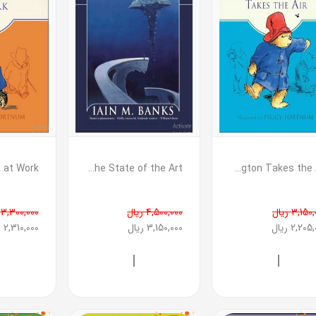
Paddington Takes the Air ( پدینگتون هوا می‌خورد )
The State of the Art ( هوش مصنوعی و خیال )
3,15 ریال
4,500,000 ریال
3,300,000 ریال
2,20 ریال
3,150,000 ریال
2,310,000 ریال
|
|