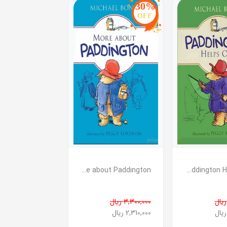
30%
OFF
Paddington Helps Out ( پدینگتون کمک می کند )
More about Paddington ( آشنایی بیشتر با پدینگتون )
3,300,000 ریال
2,310,000 ریال