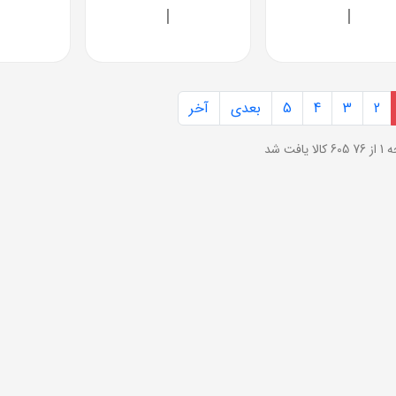
|
|
2
3
4
5
بعدی
آخر
ز 76
605 کالا یافت شد