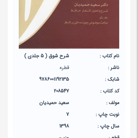
نام کتاب :
شرح شوق ( 5 جلدی )
ناشر :
قطره
شابک :
9786001192135
کد کتاب :
208547
مولف :
سعید حمیدیان
نوبت چاپ :
7
سال چاپ :
1398
قطع :
وزیری