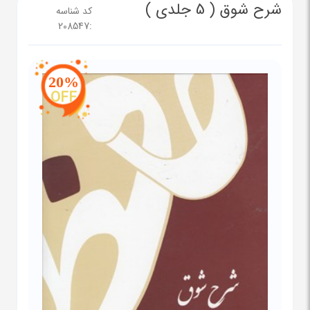
شرح شوق ( 5 جلدی )
کد شناسه
208547
:
20%
OFF