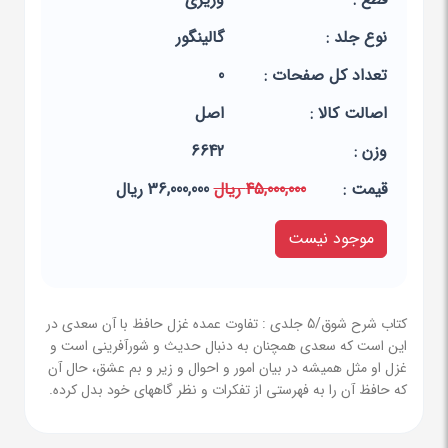
نوع جلد :
گالینگور
تعداد کل صفحات :
0
اصالت کالا :
اصل
وزن :
6642
قيمت :
45,000,000 ریال
36,000,000 ریال
موجود نیست
کتاب شرح شوق/5 جلدی : تفاوت عمده غزل حافظ با آن سعدی در
این است که سعدی همچنان به دنبال حدیث و شورآفرینی است و
غزل او مثل همیشه در بیان امور و احوال و زیر و بم عشق، حال آن
که حافظ آن را به فهرستی از تفکرات و نظر گاههای خود بدل کرده.