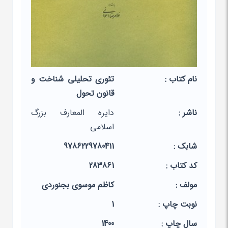
نام کتاب :
تئوری تحلیلی شناخت و
قانون تحول
ناشر :
دایره المعارف بزرگ
اسلامی
شابک :
9786229780411
کد کتاب :
283861
مولف :
کاظم موسوی بجنوردی
نوبت چاپ :
1
سال چاپ :
1400