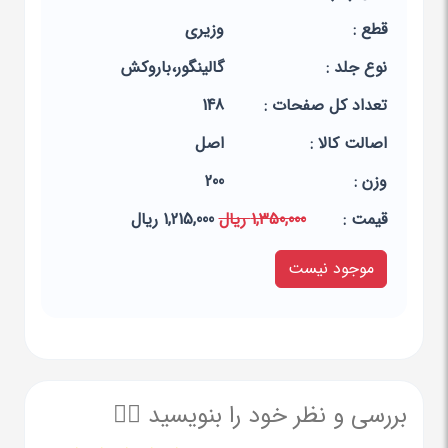
قطع :
وزیری
نوع جلد :
گالینگور،باروکش
تعداد کل صفحات :
148
اصالت کالا :
اصل
وزن :
200
قيمت :
1,350,000 ریال
1,215,000 ریال
موجود نیست
بررسی و نظر خود را بنویسید ✍🏻