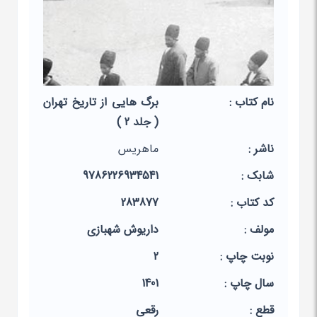
نام کتاب :
برگ هایی از تاریخ تهران
( جلد 2 )
ناشر :
ماهریس
شابک :
9786226934541
کد کتاب :
283877
مولف :
داریوش شهبازی
نوبت چاپ :
2
سال چاپ :
1401
قطع :
رقعی