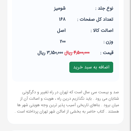
نوع جلد :
شومیز
تعداد کل صفحات :
168
اصالت کالا :
اصل
وزن :
200
قيمت :
4,500,000 ریال
3,150,000 ریال
صد و بیست سی سال است که تهران در راه تغییر و دگرگونی
شتابان می رود . باید نگذاریم درین راه ، هویت و اصالت آن از
میان برود . بناهای تاریخی آسیب پذیر ترین وجه هویتی شهر ها
هستند . کتاب حاضر به بخشی از اماکن شهر تهران پرداخته است .