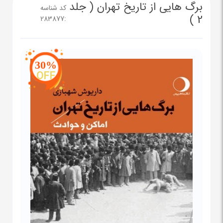
برگ هایی از تاریخ تهران ( جلد
کد شناسه
2 )
283877
:
30%
OFF