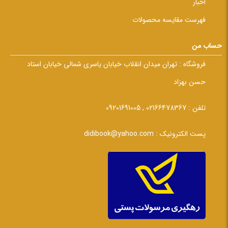
اخبار
فهرست مقایسه محصولات
حساب من
فروشگاه :
تهران میدان انقلاب خیابان یاسری شمالی خیابان استاد
حسن بهزاد
تلفن :
02166478367 , 09201691005
پست الکترونیک :
didibook@yahoo.com