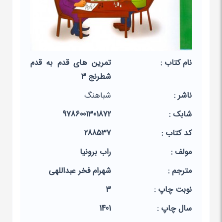
نام کتاب :
تمرین های قدم به قدم
شطرنج 3
ناشر :
شباهنگ
شابک :
9786001301872
کد کتاب :
288537
مولف :
راب برونیا
مترجم :
شهرام فخر عبداللهی
نوبت چاپ :
3
سال چاپ :
1401