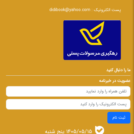
پست الکترونیک :
didibook@yahoo.com
ما را دنبال کنید
عضویت در خبرنامه
ثبت نام
1405/05/15 پنج شنبه