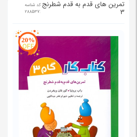
تمرین های قدم به قدم شطرنج
کد شناسه
3
288537
:
20%
OFF