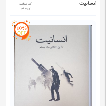
انسانیت
کد شناسه
293117
:
10%
OFF