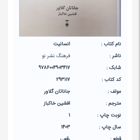
نام کتاب :
انسانیت
ناشر :
فرهنگ نشر نو
شابک :
9786004903417
کد کتاب :
293117
مولف :
جاناتان گلاور
مترجم :
افشین خاکباز
نوبت چاپ :
1
سال چاپ :
1403
قطع :
رقعی