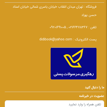
فروشگاه :
تهران میدان انقلاب خیابان یاسری شمالی خیابان استاد
حسن بهزاد
تلفن :
02166478367 , 09201691005
پست الکترونیک :
didibook@yahoo.com
ما را دنبال کنید
عضویت در خبرنامه