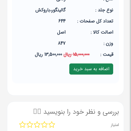
نوع جلد :
گالینگور،باروکش
تعداد کل صفحات :
644
اصالت کالا :
اصل
وزن :
847
قيمت :
15,000,000 ریال
13,500,000 ریال
بررسی و نظر خود را بنویسید ✍🏻
امتیاز