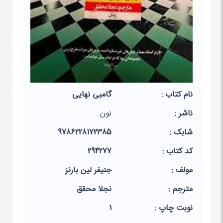
نام کتاب :
گامبی نهایی
ناشر :
نون
شابک :
9786228172385
کد کتاب :
294277
مولف :
جنیفر لین بارنز
مترجم :
نجلا محقق
نوبت چاپ :
1