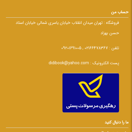
حساب من
فروشگاه :
تهران میدان انقلاب خیابان یاسری شمالی خیابان استاد
حسن بهزاد
تلفن :
02166478367 , 09201691005
پست الکترونیک :
didibook@yahoo.com
ما را دنبال کنید