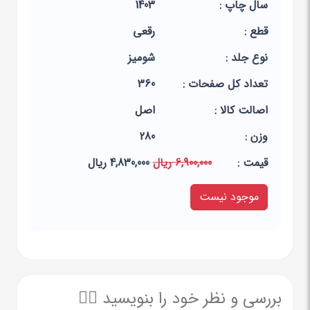
سال چاپ :
1403
قطع :
رقعی
نوع جلد :
شومیز
تعداد کل صفحات :
360
اصالت کالا :
اصل
وزن :
280
قيمت :
6,900,000 ریال
4,830,000 ریال
موجود نیست
بررسی و نظر خود را بنویسید ✍🏻