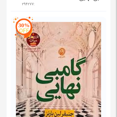
294277
:
30%
OFF