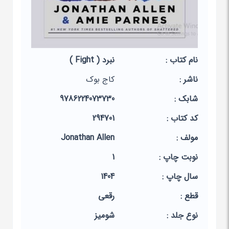
نام کتاب :
نبرد ( Fight )
ناشر :
کاج بوک
شابک :
9786224073730
کد کتاب :
294701
مولف :
Jonathan Allen
نوبت چاپ :
1
سال چاپ :
1404
قطع :
رقعی
نوع جلد :
شومیز