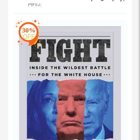
294701
:
30%
OFF