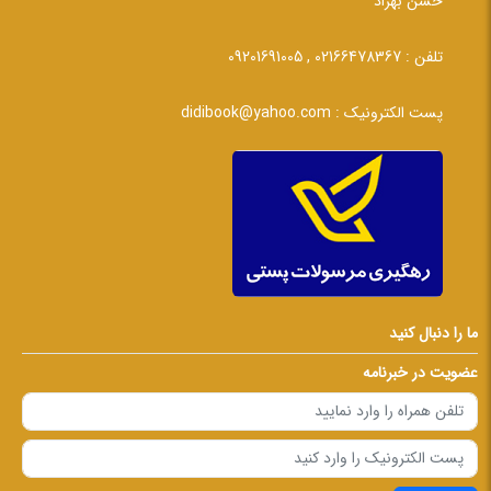
حسن بهزاد
تلفن :
02166478367 , 09201691005
پست الکترونیک :
didibook@yahoo.com
ما را دنبال کنید
عضویت در خبرنامه