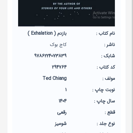
نام کتاب :
بازدم ( Exhalation )
ناشر :
کاج بوک
شابک :
9786224073839
کد کتاب :
294764
مولف :
Ted Chiang
نوبت چاپ :
1
سال چاپ :
1404
قطع :
رقعی
نوع جلد :
شومیز