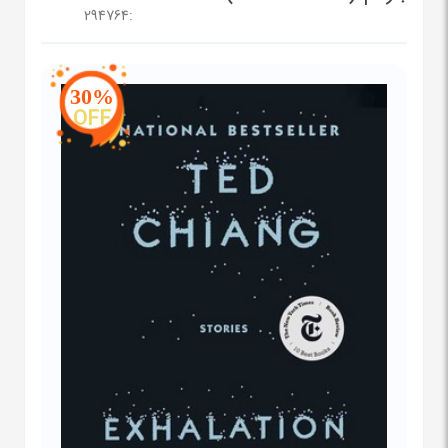
294764
:
30%
OFF