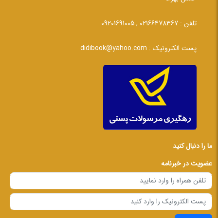
تلفن :
02166478367 , 09201691005
پست الکترونیک :
didibook@yahoo.com
ما را دنبال کنید
عضویت در خبرنامه