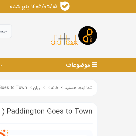
1405/05/15 پنج شنبه
موضوعات
ص
شما اینجا هستید
>
خانه
>
>
زبان
>
Paddington Goes to Town ( پ
Paddington Goes to Town ( پدینگتون به شهر می رود )