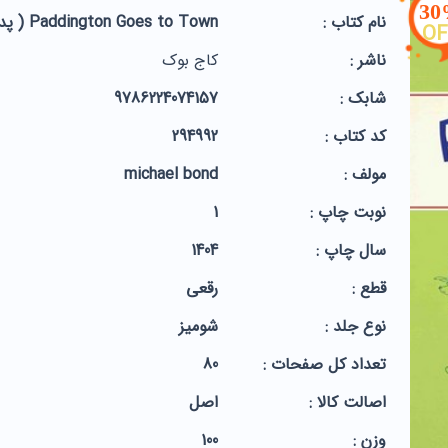
3
نام کتاب :
Paddington Goes to Town ( پدینگتون به شهر می رود )
OF
ناشر :
کاج بوک
شابک :
9786224074157
کد کتاب :
294992
مولف :
michael bond
نوبت چاپ :
1
سال چاپ :
1404
قطع :
رقعی
نوع جلد :
شومیز
تعداد کل صفحات :
80
اصالت کالا :
اصل
وزن :
100