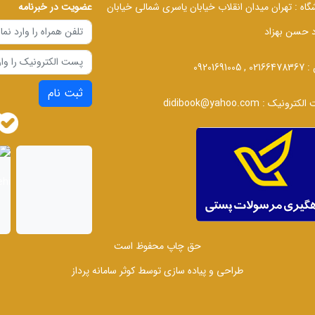
گاه :
تهران میدان انقلاب خیابان یاسری شمالی خیابان
عضویت در خبرنامه
د حسن بهزاد
 :
02166478367 , 09201691005
ثبت نام
الکترونیک :
didibook@yahoo.com
حق چاپ محفوظ است
طراحی و پیاده سازی توسط
کوثر سامانه پرداز