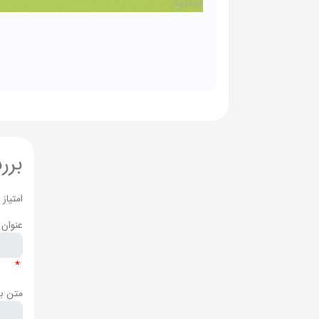
برر
امتیاز
عنوان 
*
متن ب