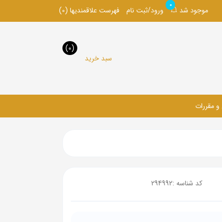
0
موجود شد
ورود/ثبت نام
فهرست علاقمندیها
(0)
(0)
سبد خرید
 و مقررات
کد شناسه :
294992