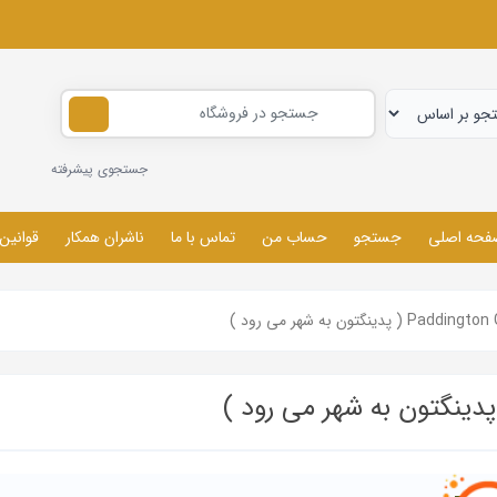
جستجوی پیشرفته
فحه اصلی
جستجو
حساب من
تماس با ما
ناشران همکار
قوانین
دینگتون به شهر می رود )