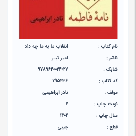
نام کتاب :
انقلاب ما به ما چه داد
ناشر :
امیر کبیر
شابک :
9789640024027
کد کتاب :
295236
مولف :
نادر ابراهیمی
نوبت چاپ :
2
سال چاپ :
1404
قطع :
جیبی