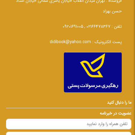
فروشگاه :
تهران میدان انقلاب خیابان یاسری شمالی خیابان استاد
حسن بهزاد
تلفن :
02166478367 , 09201691005
پست الکترونیک :
didibook@yahoo.com
ما را دنبال کنید
عضویت در خبرنامه