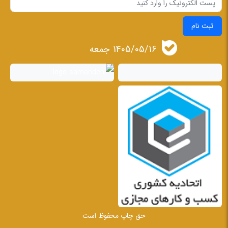
ثبت نام
1405/05/16 جمعه
حق چاپ محفوظ است