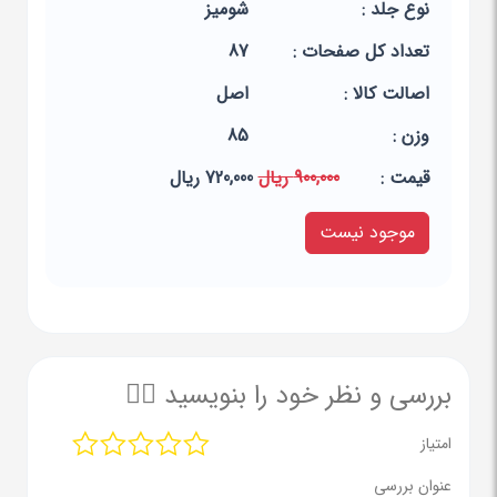
نوع جلد :
شومیز
تعداد کل صفحات :
87
اصالت کالا :
اصل
وزن :
85
قيمت :
900,000 ریال
720,000 ریال
موجود نیست
بررسی و نظر خود را بنویسید ✍🏻
امتیاز
عنوان بررسی