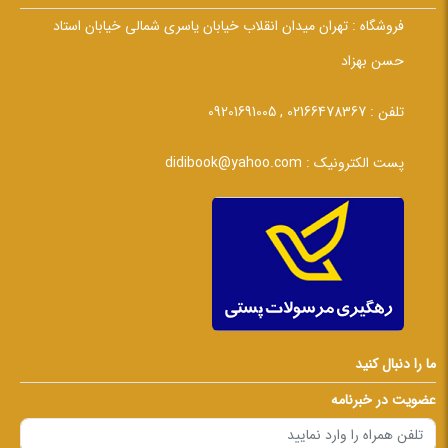
فروشگاه :
تهران میدان انقلاب خیابان یاسری شمالی خیابان استاد
حسن بهزاد
تلفن :
02166478367 , 09201691005
پست الکترونیک :
didibook@yahoo.com
ما را دنبال کنید
عضویت در خبرنامه