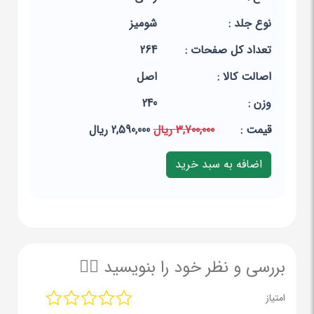
نوع جلد :
شومیز
تعداد کل صفحات :
264
اصالت کالا :
اصل
وزن :
240
قيمت :
3,700,000 ریال
2,590,000 ریال
بررسی و نظر خود را بنویسید ✍🏻
امتیاز