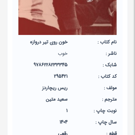
نام کتاب :
خون روی تیر دروازه
ناشر :
خوب
شابک :
9786228233345
کد کتاب :
295421
مولف :
ریس ریچاردز
مترجم :
سعید متین
نوبت چاپ :
1
سال چاپ :
1404
قطع :
رقعی