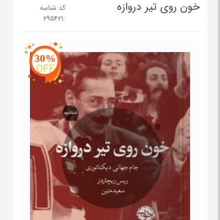
خون روی تیر دروازه
کد شناسه
295421
:
30%
OFF