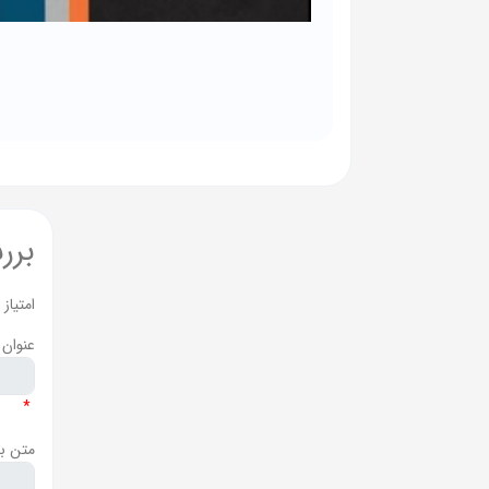
برر
امتیاز
عنوان 
*
متن ب