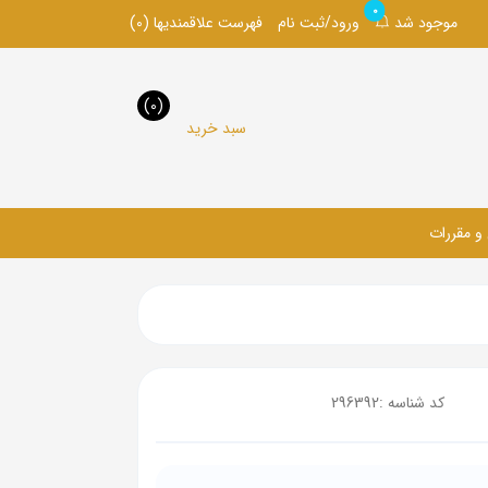
0
موجود شد
ورود/ثبت نام
فهرست علاقمندیها
(0)
(0)
سبد خرید
 و مقررات
کد شناسه :
296392