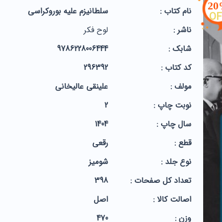
2
نام کتاب :
سلطانیزم علیه بوروکراسی
OF
ناشر :
لوح فکر
شابک :
9786228006444
کد کتاب :
296392
مولف :
علینقی عالیخانی
نوبت چاپ :
2
سال چاپ :
1404
قطع :
رقعی
نوع جلد :
شومیز
تعداد کل صفحات :
398
اصالت کالا :
اصل
وزن :
470