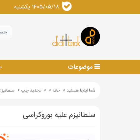
1405/05/18 يكشنبه
موضوعات
ص
شما اینجا هستید
>
خانه
>
>
تجدید چاپ
>
سلطانیزم
سلطانیزم علیه بوروکراسی