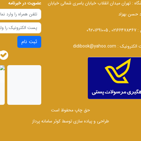
گاه :
تهران میدان انقلاب خیابان یاسری شمالی خیابان
عضویت در خبرنامه
د حسن بهزاد
 :
02166478367 , 09201691005
ثبت نام
الکترونیک :
didibook@yahoo.com
حق چاپ محفوظ است
طراحی و پیاده سازی توسط
کوثر سامانه پرداز