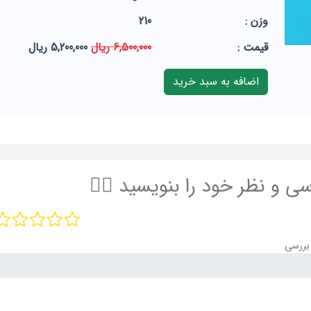
وزن :
210
قيمت :
6,500,000 ریال
5,200,000 ریال
سی و نظر خود را بنویسید ✍🏻
بررسی