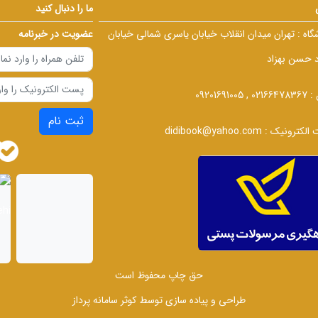
ما را دنبال کنید
گاه :
تهران میدان انقلاب خیابان یاسری شمالی خیابان
عضویت در خبرنامه
د حسن بهزاد
 :
02166478367 , 09201691005
ثبت نام
الکترونیک :
didibook@yahoo.com
حق چاپ محفوظ است
طراحی و پیاده سازی توسط
کوثر سامانه پرداز