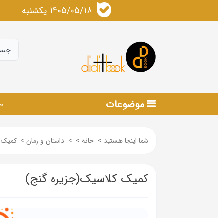
1405/05/18 يكشنبه
موضوعات
ص
شما اینجا هستید
>
خانه
>
>
داستان و رمان
>
کمیک ک
کمیک کلاسیک(جزیره گنج)