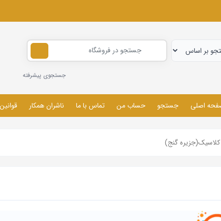
جستجوی پیشرفته
فحه اصلی
جستجو
حساب من
تماس با ما
ناشران همکار
قوانین
لاسیک(جزیره گنج)