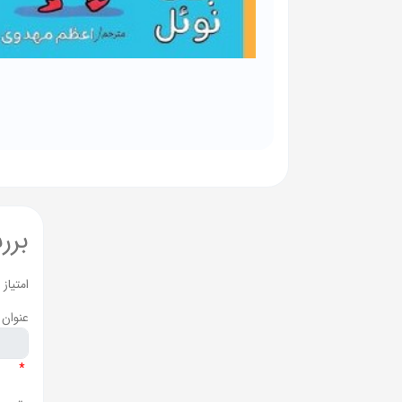
برر
امتیاز
عنوان 
*