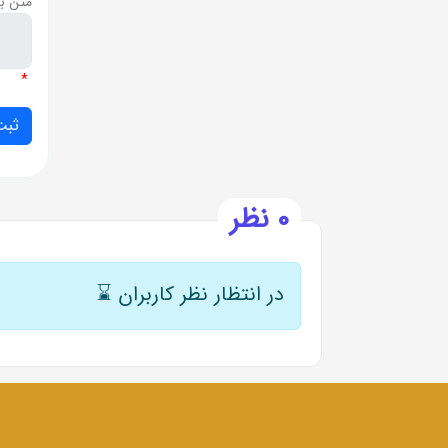
متن ب
*
0 نظر
در انتظار نظر کاربران
⌛