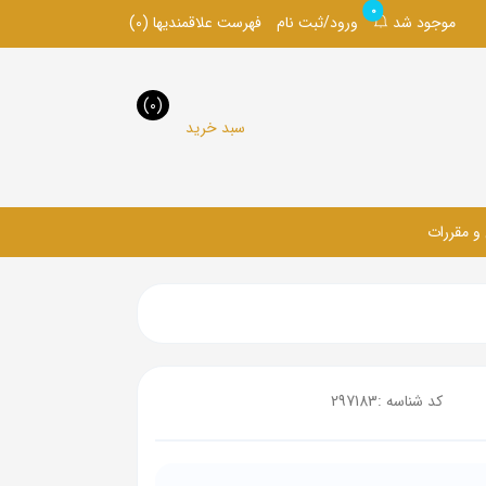
0
موجود شد
ورود/ثبت نام
فهرست علاقمندیها
(0)
(0)
سبد خرید
 و مقررات
کد شناسه :
297183