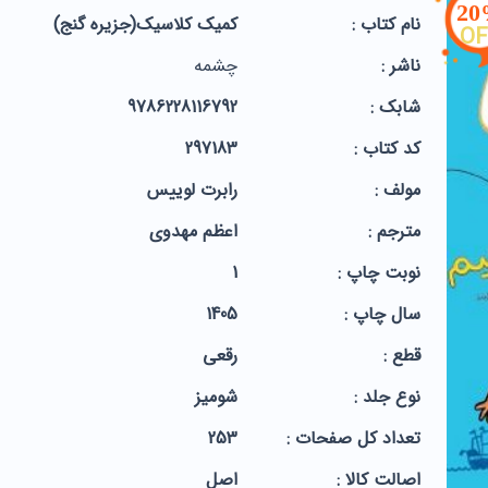
2
نام کتاب :
کمیک کلاسیک(جزیره گنج)
OF
ناشر :
چشمه
شابک :
9786228116792
کد کتاب :
297183
مولف :
رابرت لوییس
مترجم :
اعظم مهدوی
نوبت چاپ :
1
سال چاپ :
1405
قطع :
رقعی
نوع جلد :
شومیز
تعداد کل صفحات :
253
اصالت کالا :
اصل