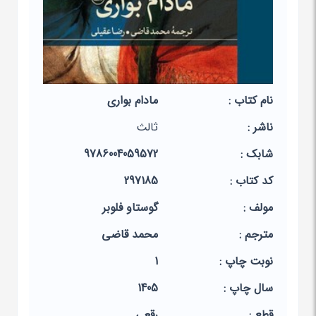
نام کتاب :
مادام بواری
ناشر :
ثالث
شابک :
9786004059572
کد کتاب :
297185
مولف :
گوستاو فلوبر
مترجم :
محمد قاضی
نوبت چاپ :
1
سال چاپ :
1405
قطع :
رقعی