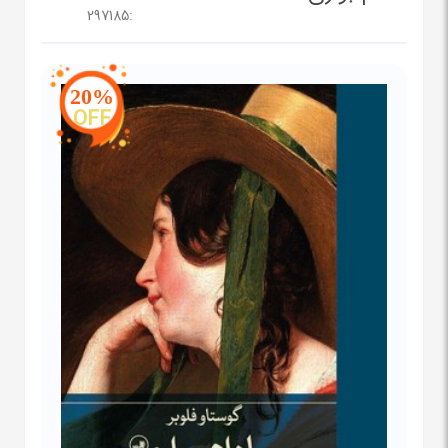
297185
:
20%
OFF