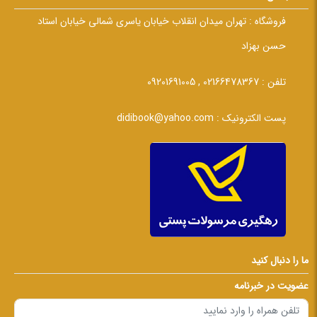
فروشگاه :
تهران میدان انقلاب خیابان یاسری شمالی خیابان استاد
حسن بهزاد
تلفن :
02166478367 , 09201691005
پست الکترونیک :
didibook@yahoo.com
ما را دنبال کنید
عضویت در خبرنامه