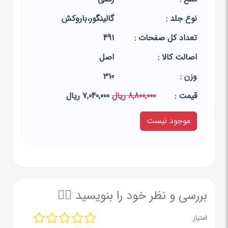
نوع جلد :
گالینگور،باروکش
تعداد کل صفحات :
491
اصالت کالا :
اصل
وزن :
310
قيمت :
8,800,000 ریال
7,040,000 ریال
موجود نیست
بررسی و نظر خود را بنویسید ✍🏻
امتیاز