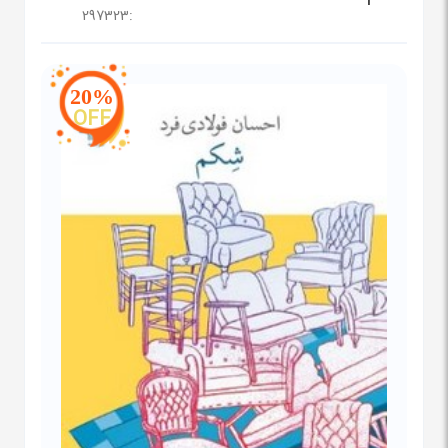
297323
:
20%
OFF