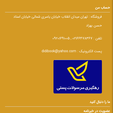
حساب من
فروشگاه :
تهران میدان انقلاب خیابان یاسری شمالی خیابان استاد
حسن بهزاد
تلفن :
02166478367 , 09201691005
پست الکترونیک :
didibook@yahoo.com
ما را دنبال کنید
عضویت در خبرنامه