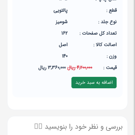
قطع :
پالتویی
نوع جلد :
شومیز
تعداد کل صفحات :
162
اصالت کالا :
اصل
وزن :
140
قيمت :
4,200,000 ریال
3,360,000 ریال
بررسی و نظر خود را بنویسید ✍🏻