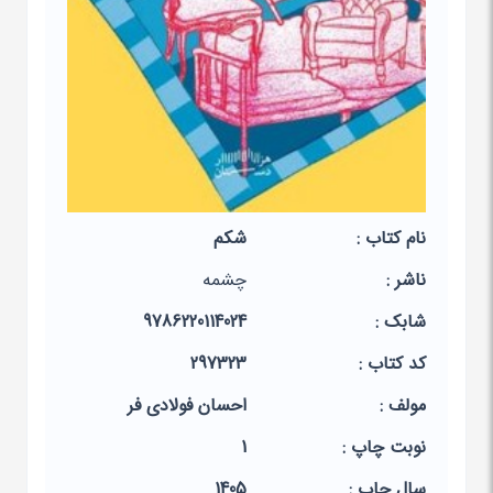
نام کتاب :
شکم
ناشر :
چشمه
شابک :
9786220114024
کد کتاب :
297323
مولف :
احسان فولادی فر
نوبت چاپ :
1
سال چاپ :
1405