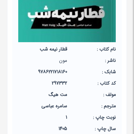
نام کتاب :
قطار نیمه شب
ناشر :
مون
شابک :
9786221718160
کد کتاب :
297332
مولف :
مت هیگ
مترجم :
سامره عباسی
نوبت چاپ :
1
سال چاپ :
1405