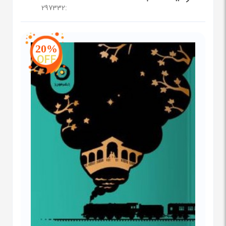
297332
:
20%
OFF