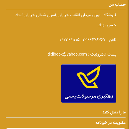
حساب من
فروشگاه :
تهران میدان انقلاب خیابان یاسری شمالی خیابان استاد
حسن بهزاد
تلفن :
02166478367 , 09201691005
پست الکترونیک :
didibook@yahoo.com
ما را دنبال کنید
عضویت در خبرنامه