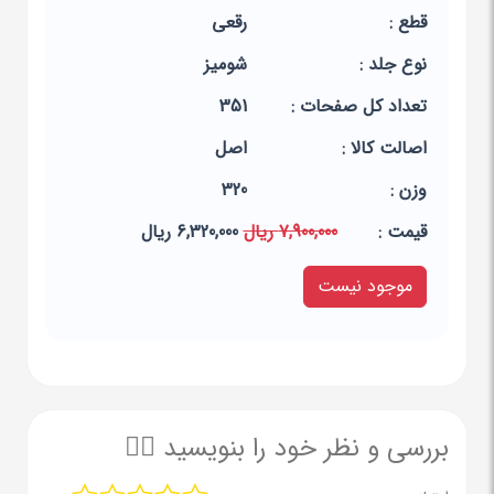
قطع :
رقعی
نوع جلد :
شومیز
تعداد کل صفحات :
351
اصالت کالا :
اصل
وزن :
320
قيمت :
7,900,000 ریال
6,320,000 ریال
موجود نیست
بررسی و نظر خود را بنویسید ✍🏻