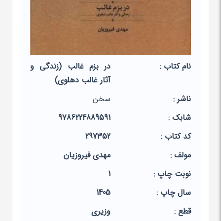
نام کتاب :
در بزم غالب (زندگی و
آثار غالب دهلوی)
ناشر :
سخن
شابک :
9786224889591
کد کتاب :
297352
مولف :
مهدی فیروزیان
نوبت چاپ :
1
سال چاپ :
1405
قطع :
وزیری