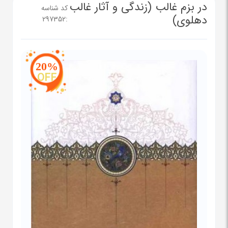
در بزم غالب (زندگی و آثار غالب
کد شناسه
دهلوی)
297352
:
20%
OFF