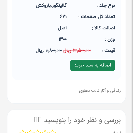
نوع جلد :
گالینگور،باروکش
تعداد کل صفحات :
671
اصالت کالا :
اصل
وزن :
1300
قيمت :
13,500,000 ریال
10,800,000 ریال
زندگی و آثار غالب دهلوی
بررسی و نظر خود را بنویسید ✍🏻