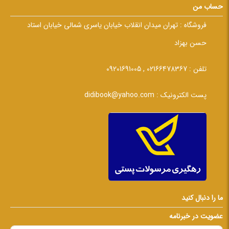
حساب من
فروشگاه :
تهران میدان انقلاب خیابان یاسری شمالی خیابان استاد
حسن بهزاد
تلفن :
02166478367 , 09201691005
پست الکترونیک :
didibook@yahoo.com
ما را دنبال کنید
عضویت در خبرنامه