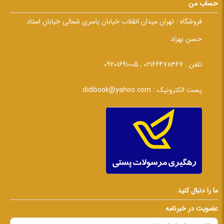
حساب من
فروشگاه :
تهران میدان انقلاب خیابان یاسری شمالی خیابان استاد
حسن بهزاد
تلفن :
02166478367 , 09201691005
پست الکترونیک :
didibook@yahoo.com
ما را دنبال کنید
عضویت در خبرنامه