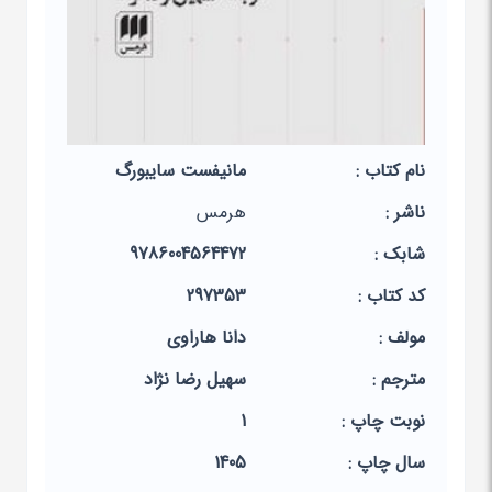
نام کتاب :
مانیفست سایبورگ
ناشر :
هرمس
شابک :
9786004564472
کد کتاب :
297353
مولف :
دانا هاراوی
مترجم :
سهیل رضا نژاد
نوبت چاپ :
1
سال چاپ :
1405