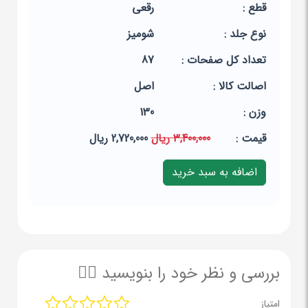
قطع :
رقعی
نوع جلد :
شومیز
تعداد کل صفحات :
87
اصالت کالا :
اصل
وزن :
130
قيمت :
3,400,000 ریال
2,720,000 ریال
بررسی و نظر خود را بنویسید ✍🏻
امتیاز