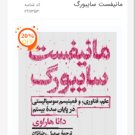
مانیفست سایبورگ
کد شناسه
297353
:
20%
OFF