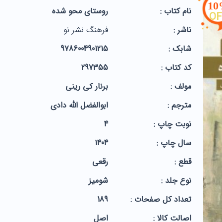
1
نام کتاب :
روستای محو شده
OF
ناشر :
فرهنگ نشر نو
شابک :
9786004901215
کد کتاب :
297355
مولف :
برنار کی رینی
مترجم :
ابوالفضل الله دادی
نوبت چاپ :
4
سال چاپ :
1404
قطع :
رقعی
نوع جلد :
شومیز
تعداد کل صفحات :
189
اصالت کالا :
اصل