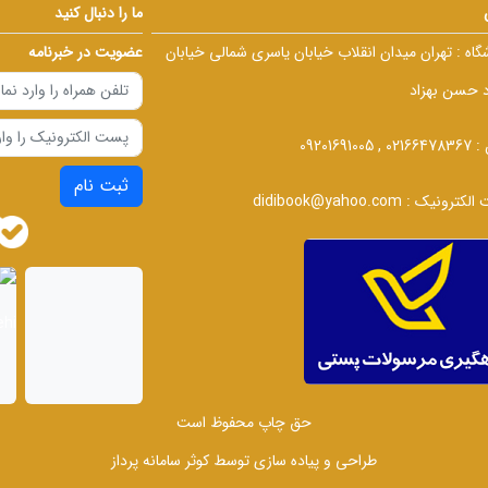
ما را دنبال کنید
گاه :
تهران میدان انقلاب خیابان یاسری شمالی خیابان
عضویت در خبرنامه
د حسن بهزاد
 :
02166478367 , 09201691005
ثبت نام
الکترونیک :
didibook@yahoo.com
حق چاپ محفوظ است
طراحی و پیاده سازی توسط
کوثر سامانه پرداز