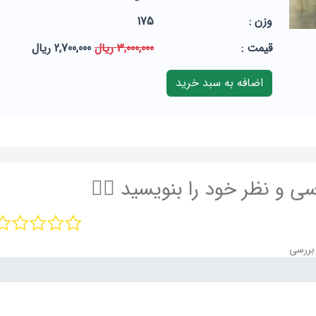
وزن :
175
قيمت :
3,000,000 ریال
2,700,000 ریال
سی و نظر خود را بنویسید ✍🏻
بررسی