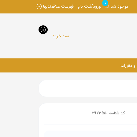
0
موجود شد
ورود/ثبت نام
فهرست علاقمندیها
(0)
(0)
سبد خرید
 و مقررات
کد شناسه :
297355