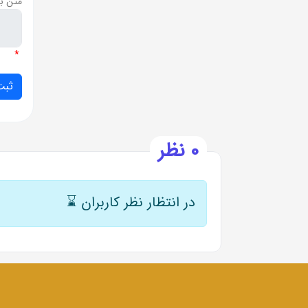
متن ب
*
0 نظر
در انتظار نظر کاربران
⌛