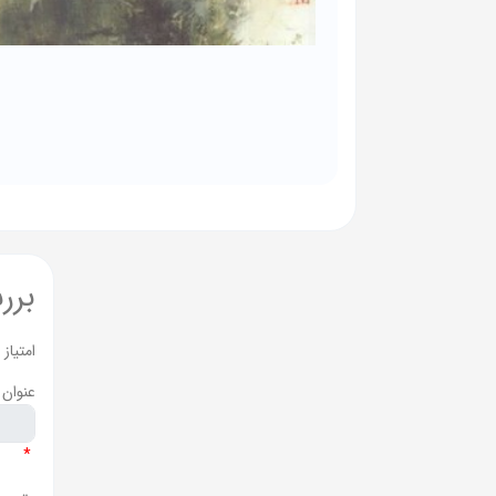
برر
امتیاز
عنوان 
*