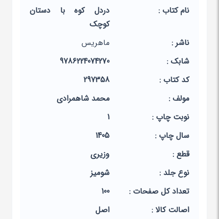
نام کتاب :
دردل کوه با دستان
کوچک
ناشر :
ماهریس
شابک :
9786224074270
کد کتاب :
297358
مولف :
محمد شاهمرادی
نوبت چاپ :
1
سال چاپ :
1405
قطع :
وزیری
نوع جلد :
شومیز
تعداد کل صفحات :
100
اصالت کالا :
اصل