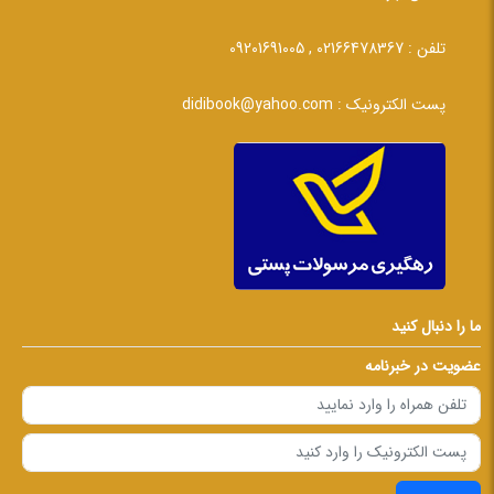
تلفن :
02166478367 , 09201691005
پست الکترونیک :
didibook@yahoo.com
ما را دنبال کنید
عضویت در خبرنامه