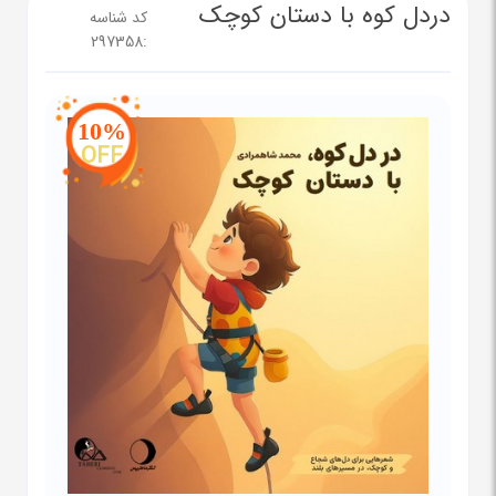
دردل کوه با دستان کوچک
کد شناسه
297358
:
10%
OFF