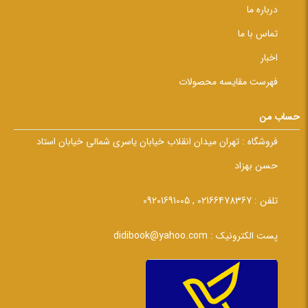
درباره ما
تماس با ما
اخبار
فهرست مقایسه محصولات
حساب من
فروشگاه :
تهران میدان انقلاب خیابان یاسری شمالی خیابان استاد
حسن بهزاد
تلفن :
02166478367 , 09201691005
پست الکترونیک :
didibook@yahoo.com