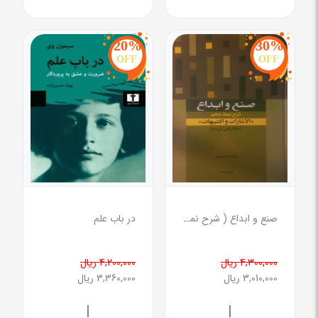
20%
30%
OFF
OFF
صنع و ابداع ( شرح نمط پنجم الاشارات و التنبیهات )
در باب علم
4,300,000 ریال
4,200,000 ریال
3,010,000 ریال
3,360,000 ریال
|
|