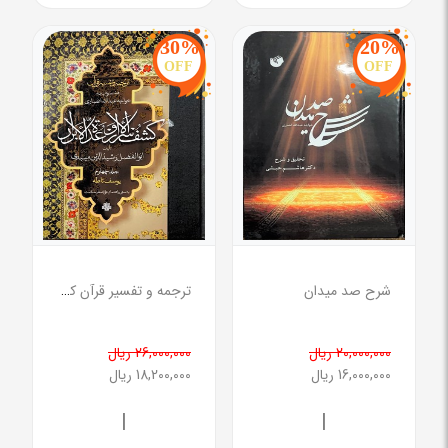
30%
20%
OFF
OFF
شرح صد میدان
ترجمه و تفسیر قرآن کشف الاسرار و عده الابرار(جلد جهارم)
20,000,000 ریال
26,000,000 ریال
16,000,000 ریال
18,200,000 ریال
|
|