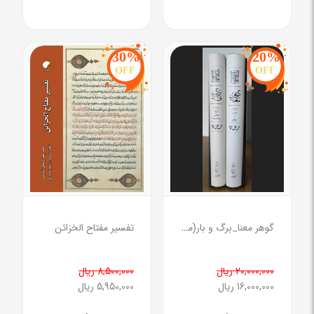
30%
20%
OFF
OFF
گوهر معنا_برگ و بار(مجموعه دو جلدی _قابدار)
تفسیر مفتاح الخزائن
20,000,000 ریال
8,500,000 ریال
16,000,000 ریال
5,950,000 ریال