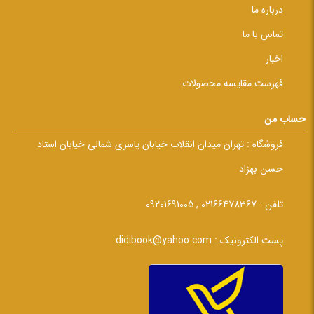
درباره ما
تماس با ما
اخبار
فهرست مقایسه محصولات
حساب من
فروشگاه :
تهران میدان انقلاب خیابان یاسری شمالی خیابان استاد
حسن بهزاد
تلفن :
02166478367 , 09201691005
پست الکترونیک :
didibook@yahoo.com