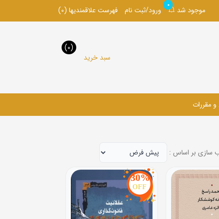
0
موجود شد
ورود/ثبت نام
فهرست علاقمندیها
(0)
(0)
سبد خرید
 و مقررات
 سازی بر اساس :
30%
OFF