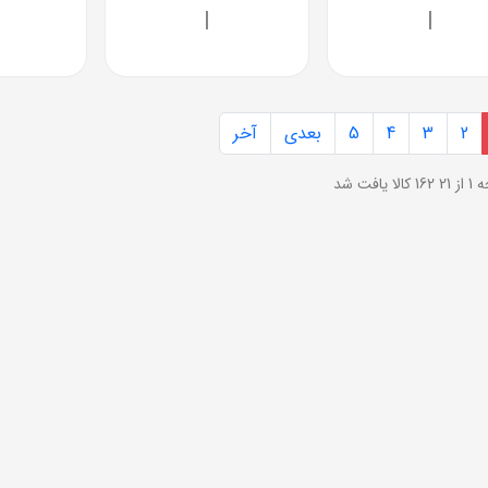
|
|
2
3
4
5
بعدی
آخر
ز 21
162 کالا یافت شد