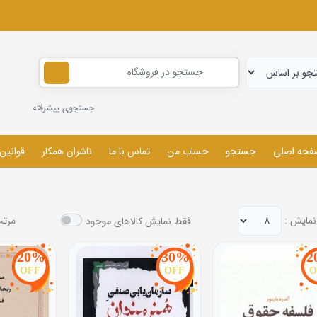
جستجوی پیشرفته
فحه اصلی
جستجو
حساب من
تماس با ما
ناشران همکار
قوانین
نمایش :
مرتب
فقط نمایش کالاهای موجود
20%
30%
2
OFF
OFF
O