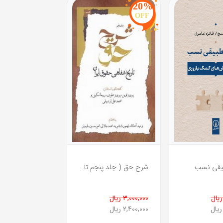
20%
OFF
یقی نسب
شرح حق ( جلد پنجم تاریخ شفاهی حقوق ایران )
3,000,000 ریال
2,400,000 ریال