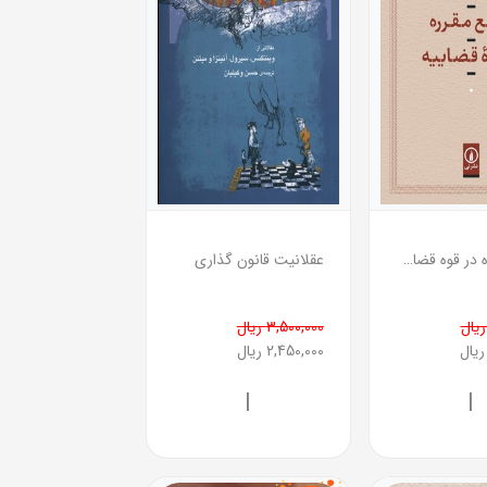
وضع مقرره در قوه قضاییه
عقلانیت قانون گذاری
3,500,000 ریال
2,450,000 ریال
|
|