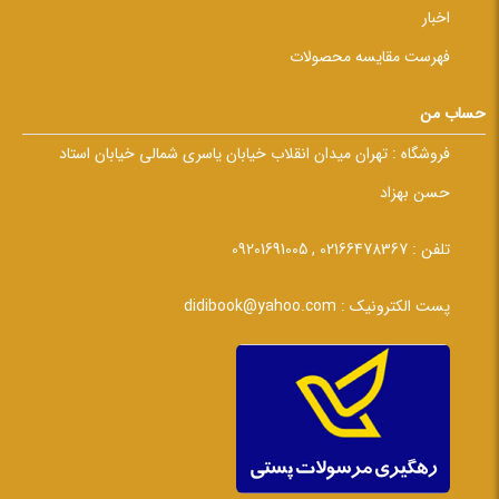
اخبار
فهرست مقایسه محصولات
حساب من
فروشگاه :
تهران میدان انقلاب خیابان یاسری شمالی خیابان استاد
حسن بهزاد
تلفن :
02166478367 , 09201691005
پست الکترونیک :
didibook@yahoo.com