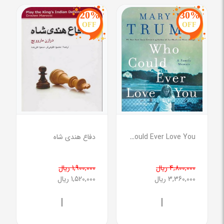
20%
30%
OFF
OFF
Who Could Ever Love You ( چه کسی می‌تواند شما را دوست داشته باشد )
دفاع هندی شاه
4,800,000 ریال
1,900,000 ریال
3,360,000 ریال
1,520,000 ریال
|
|