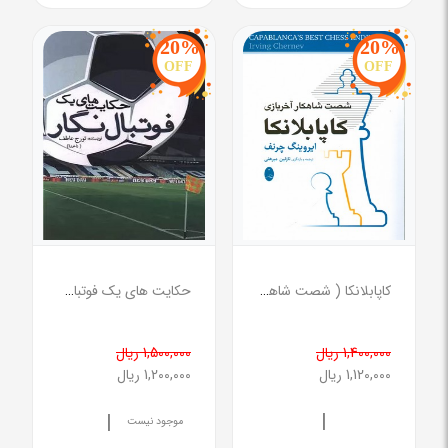
20%
20%
OFF
OFF
کاپابلانکا ( شصت شاهکار آخر بازی )
حکایت های یک فوتبال نگار
1,400,000 ریال
1,500,000 ریال
1,120,000 ریال
1,200,000 ریال
|
|
موجود نیست