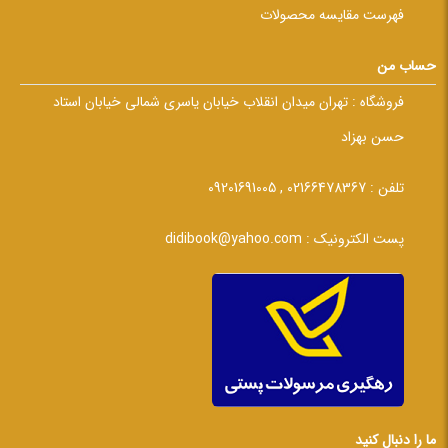
فهرست مقایسه محصولات
حساب من
فروشگاه :
تهران میدان انقلاب خیابان یاسری شمالی خیابان استاد
حسن بهزاد
تلفن :
02166478367 , 09201691005
پست الکترونیک :
didibook@yahoo.com
ما را دنبال کنید