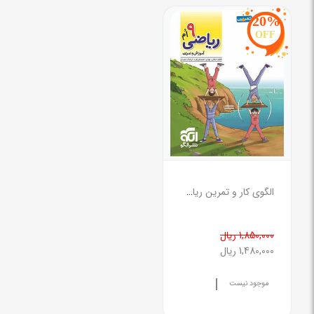
20%
OFF
الگوی کار و تمرین ریاضی ( نهم )
1,850,000 ریال
1,480,000 ریال
|
موجود نیست