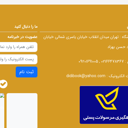
ما را دنبال کنید
گاه :
تهران میدان انقلاب خیابان یاسری شمالی خیابان
عضویت در خبرنامه
د حسن بهزاد
 :
02166478367 , 09201691005
ثبت نام
الکترونیک :
didibook@yahoo.com